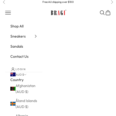
Skip to content
Free AU shipping over $100
Previous
Nex
BRAGI
Navigation menu
Search
Cart
Shop All
Sneakers
Sandals
Contact Us
LOGIN
AUD $
Country
Afghanistan
(AUD $)
Åland Islands
(AUD $)
Albania